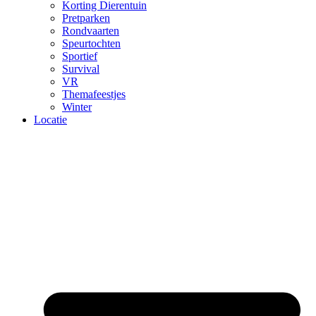
Korting Dierentuin
Pretparken
Rondvaarten
Speurtochten
Sportief
Survival
VR
Themafeestjes
Winter
Locatie