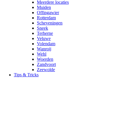
Meerdere locaties
Muiden
Offingawier
Rotterdam
Scheveningen
Sneek
Terherne
Veluwe
Volendam
Wanroij
Wehl
Woerden
Zandvoort
Zeewolde
Tips & Tricks