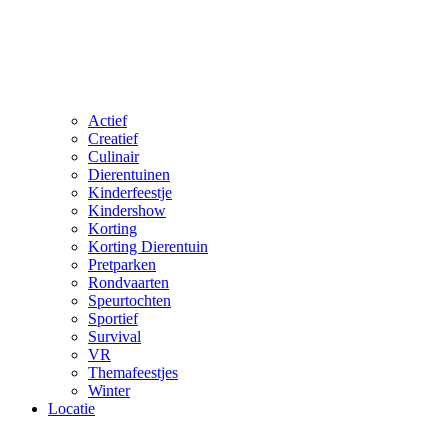
Actief
Creatief
Culinair
Dierentuinen
Kinderfeestje
Kindershow
Korting
Korting Dierentuin
Pretparken
Rondvaarten
Speurtochten
Sportief
Survival
VR
Themafeestjes
Winter
Locatie