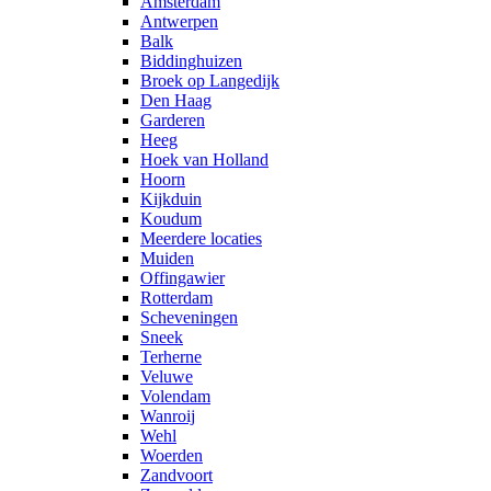
Amsterdam
Antwerpen
Balk
Biddinghuizen
Broek op Langedijk
Den Haag
Garderen
Heeg
Hoek van Holland
Hoorn
Kijkduin
Koudum
Meerdere locaties
Muiden
Offingawier
Rotterdam
Scheveningen
Sneek
Terherne
Veluwe
Volendam
Wanroij
Wehl
Woerden
Zandvoort