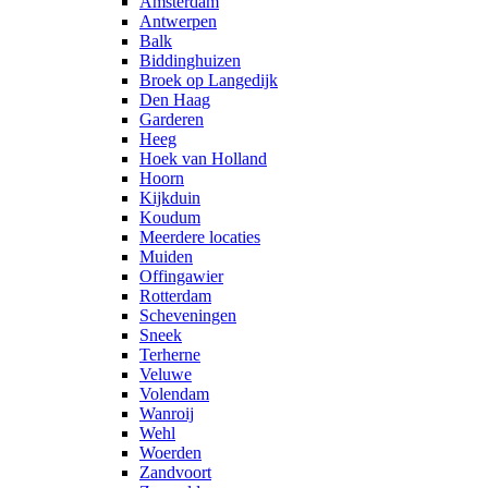
Amsterdam
Antwerpen
Balk
Biddinghuizen
Broek op Langedijk
Den Haag
Garderen
Heeg
Hoek van Holland
Hoorn
Kijkduin
Koudum
Meerdere locaties
Muiden
Offingawier
Rotterdam
Scheveningen
Sneek
Terherne
Veluwe
Volendam
Wanroij
Wehl
Woerden
Zandvoort