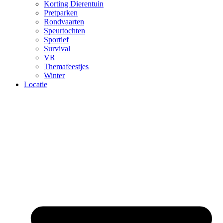
Korting Dierentuin
Pretparken
Rondvaarten
Speurtochten
Sportief
Survival
VR
Themafeestjes
Winter
Locatie