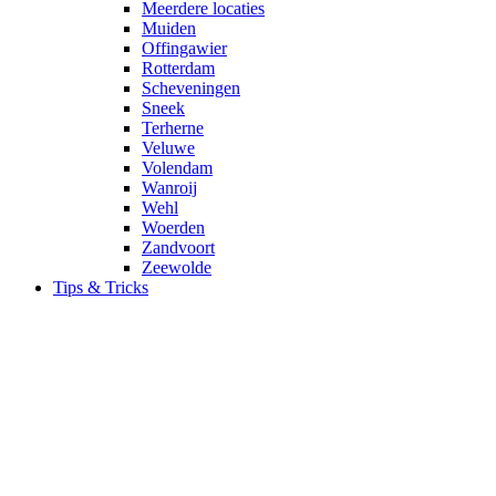
Meerdere locaties
Muiden
Offingawier
Rotterdam
Scheveningen
Sneek
Terherne
Veluwe
Volendam
Wanroij
Wehl
Woerden
Zandvoort
Zeewolde
Tips & Tricks