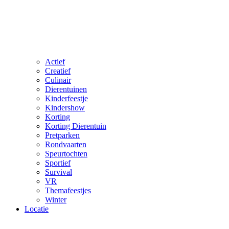
Actief
Creatief
Culinair
Dierentuinen
Kinderfeestje
Kindershow
Korting
Korting Dierentuin
Pretparken
Rondvaarten
Speurtochten
Sportief
Survival
VR
Themafeestjes
Winter
Locatie