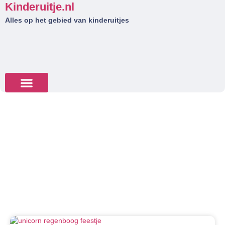
Kinderuitje.nl
Alles op het gebied van kinderuitjes
Tips & Tricks
Kinder uitjes in Sneek
Kinderfeestje organiseren? Bekijk hier het ruime aanbod van
kinderuitjes in Sneek: