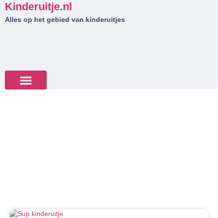
Kinderuitje.nl
Alles op het gebied van kinderuitjes
Tips & Tricks
Actief kinderuitje
Kinderfeestje organiseren? Bekijk hier het ruime aanbod
van Actief kinderuitjes: