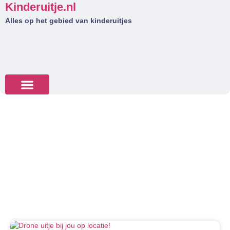
Kinderuitje.nl
Alles op het gebied van kinderuitjes
Tips & Tricks
VR kinderuitje
Kinderfeestje organiseren? Bekijk hier het ruime aanbod
van VR kinderuitjes: