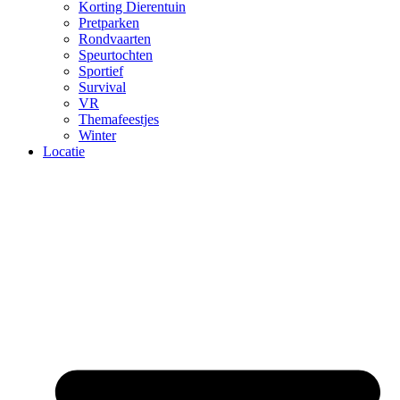
Korting Dierentuin
Pretparken
Rondvaarten
Speurtochten
Sportief
Survival
VR
Themafeestjes
Winter
Locatie