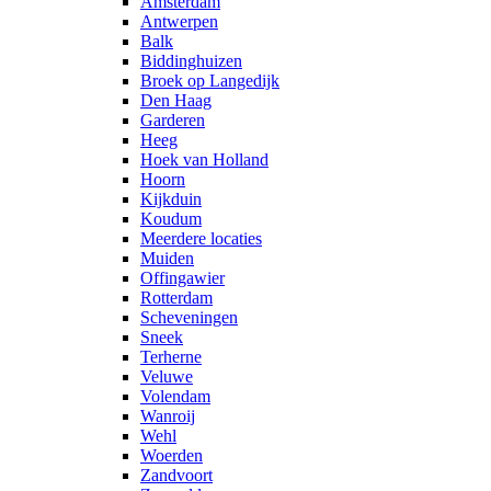
Amsterdam
Antwerpen
Balk
Biddinghuizen
Broek op Langedijk
Den Haag
Garderen
Heeg
Hoek van Holland
Hoorn
Kijkduin
Koudum
Meerdere locaties
Muiden
Offingawier
Rotterdam
Scheveningen
Sneek
Terherne
Veluwe
Volendam
Wanroij
Wehl
Woerden
Zandvoort