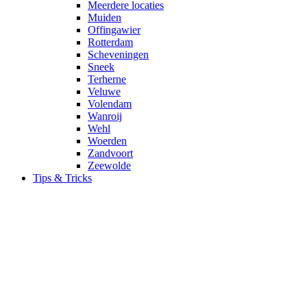
Meerdere locaties
Muiden
Offingawier
Rotterdam
Scheveningen
Sneek
Terherne
Veluwe
Volendam
Wanroij
Wehl
Woerden
Zandvoort
Zeewolde
Tips & Tricks