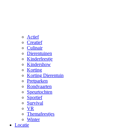
Actief
Creatief
Culinair
Dierentuinen
Kinderfeestje
Kindershow
Korting
Korting Dierentuin
Pretparken
Rondvaarten
Speurtochten
Sportief
Survival
VR
Themafeestjes
Winter
Locatie