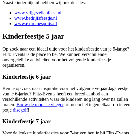
Naast kinderuitje.nl hebben wij ook de sites:
www.vrijgezellenfeest.nl
www.bedrijfsfeestje.nl
www.extremesports.nl
Kinderfeestje 5 jaar
Op zoek naar een ideaal uitje voor het kinderfeestje van je 5-jarige?
Flitz-Events is de place to be. We kunnen verschillende,
onvergetelijke activiteiten voor het volgende kinderfeestje
organiseren.
Kinderfeestje 6 jaar
Ben je op zoek naar inspiratie voor het volgende verjaardagsfeestje
van je 6-jarige? Flitz-Events heeft een breed aanbod aan
verschillende activiteiten waar de kinderen nog lang over na zullen
praten.
Bouw de mooiste vlieger
, of neem het tegen elkaar op in een
potje
discgolf
!
Kinderfeestje 7 jaar
Voor de leukste kinderfeestjes voor 7-jarigen ben je bij Flitz-Events