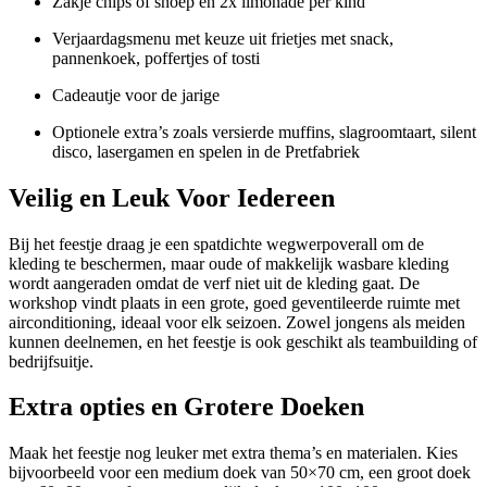
Zakje chips of snoep en 2x limonade per kind
Verjaardagsmenu met keuze uit frietjes met snack,
pannenkoek, poffertjes of tosti
Cadeautje voor de jarige
Optionele extra’s zoals versierde muffins, slagroomtaart, silent
disco, lasergamen en spelen in de Pretfabriek
Veilig en Leuk Voor Iedereen
Bij het feestje draag je een spatdichte wegwerpoverall om de
kleding te beschermen, maar oude of makkelijk wasbare kleding
wordt aangeraden omdat de verf niet uit de kleding gaat. De
workshop vindt plaats in een grote, goed geventileerde ruimte met
airconditioning, ideaal voor elk seizoen. Zowel jongens als meiden
kunnen deelnemen, en het feestje is ook geschikt als teambuilding of
bedrijfsuitje.
Extra opties en Grotere Doeken
Maak het feestje nog leuker met extra thema’s en materialen. Kies
bijvoorbeeld voor een medium doek van 50×70 cm, een groot doek