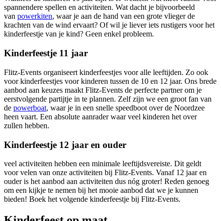
spannendere spellen en activiteiten. Wat dacht je bijvoorbeeld
van
powerkiten
, waar je aan de hand van een grote vlieger de
krachten van de wind ervaart? Of wil je liever iets rustigers voor het
kinderfeestje van je kind? Geen enkel probleem.
Kinderfeestje 11 jaar
Flitz-Events organiseert kinderfeestjes voor alle leeftijden. Zo ook
voor kinderfeestjes voor kinderen tussen de 10 en 12 jaar. Ons brede
aanbod aan keuzes maakt Flitz-Events de perfecte partner om je
eerstvolgende partijtje in te plannen. Zelf zijn we een groot fan van
de
powerboat
, waar je in een snelle speedboot over de Noordzee
heen vaart. Een absolute aanrader waar veel kinderen het over
zullen hebben.
Kinderfeestje 12 jaar en ouder
veel activiteiten hebben een minimale leeftijdsvereiste. Dit geldt
voor velen van onze activiteiten bij Flitz-Events. Vanaf 12 jaar en
ouder is het aanbod aan activiteiten dus nóg groter! Reden genoeg
om een kijkje te nemen bij het mooie aanbod dat we je kunnen
bieden! Boek het volgende kinderfeestje bij Flitz-Events.
Kinderfeest op maat