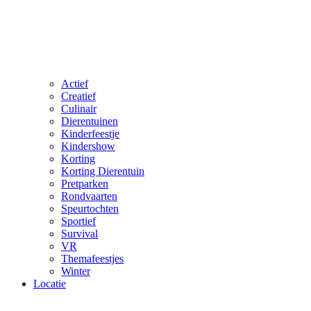
Actief
Creatief
Culinair
Dierentuinen
Kinderfeestje
Kindershow
Korting
Korting Dierentuin
Pretparken
Rondvaarten
Speurtochten
Sportief
Survival
VR
Themafeestjes
Winter
Locatie