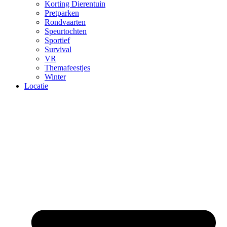
Korting Dierentuin
Pretparken
Rondvaarten
Speurtochten
Sportief
Survival
VR
Themafeestjes
Winter
Locatie