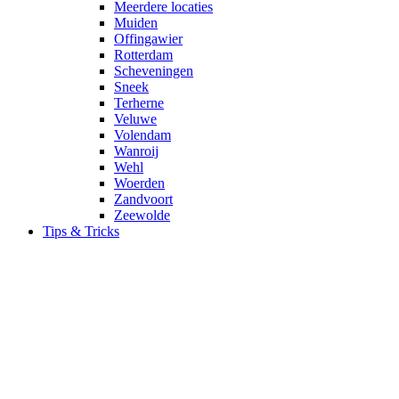
Meerdere locaties
Muiden
Offingawier
Rotterdam
Scheveningen
Sneek
Terherne
Veluwe
Volendam
Wanroij
Wehl
Woerden
Zandvoort
Zeewolde
Tips & Tricks