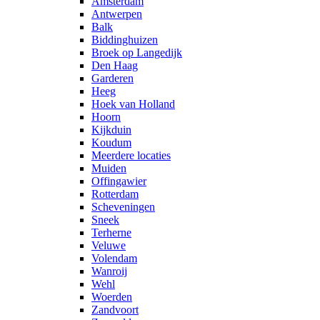
Amsterdam
Antwerpen
Balk
Biddinghuizen
Broek op Langedijk
Den Haag
Garderen
Heeg
Hoek van Holland
Hoorn
Kijkduin
Koudum
Meerdere locaties
Muiden
Offingawier
Rotterdam
Scheveningen
Sneek
Terherne
Veluwe
Volendam
Wanroij
Wehl
Woerden
Zandvoort