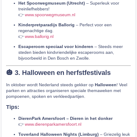
Het Spoorwegmuseum (Utrecht)
– Superleuk voor
treinliefhebbers!
👉
www.spoorwegmuseum.nl
Kinderpretparadijs Ballorig
– Perfect voor een
regenachtige dag.
👉
www.ballorig.nl
Escaperoom speciaal voor kinderen
– Steeds meer
steden bieden kindvriendelijke escaperooms aan,
bijvoorbeeld in Den Bosch en Zwolle.
🎃 3. Halloween en herfstfestivals
In oktober wordt Nederland steeds gekker op
Halloween
! Veel
parken en attracties organiseren speciale themaweken met
pompoenen, spoken en verkleedpartijen.
Tips:
DierenPark Amersfoort – Dieren in het donker
👉
www.dierenparkamersfoort.nl
Toverland Halloween Nights (Limburg)
– Griezelig leuk