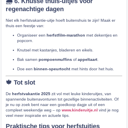
🌧️ 6. Knusse thuis-uitjes voor
regenachtige dagen
Niet elk herfstvakantie-uitje hoeft buitenshuis te zijn! Maak er
thuis een feestje van:
Organiseer een
herfstfilm-marathon
met dekentjes en
popcorn.
Knutsel met kastanjes, bladeren en eikels.
Bak samen
pompoenmuffins
of
appeltaart
.
Doe een
binnen-speurtocht
met hints door het huis.
🍁 Tot slot
De
herfstvakantie 2025
zit vol met leuke kinderuitjes, van
spannende buitenavonturen tot gezellige binnenactiviteiten. Of
je nu op zoek bent naar een goedkoop dagje uit of een
compleet weekendje weg – op
www.kinderuitje.nl
vind je nog
veel meer inspiratie en actuele tips.
Praktische tips voor herfstuitjes